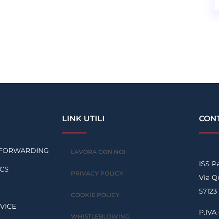
LINK UTILI
CONT
T FORWARDING
LAVORA CON NOI
ISS Pa
ICS
PRIVACY POLICY
Via Qu
57123
COOKIE POLICY
VICE
P.IVA
WHISTLEBLOWING