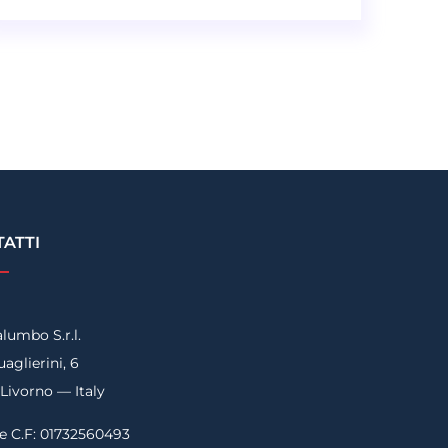
ATTI
lumbo S.r.l.
aglierini, 6
 Livorno — Italy
 e C.F: 01732560493