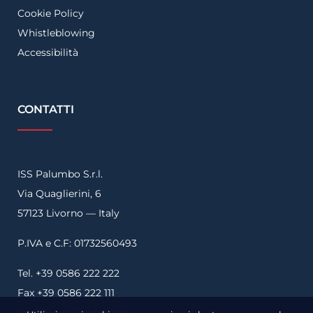
Cookie Policy
Whistleblowing
Accessibilità
CONTATTI
ISS Palumbo S.r.l.
Via Quaglierini, 6
57123 Livorno — Italy
P.IVA e C.F: 01732560493
Tel. +39 0586 222 222
Fax +39 0586 222 111
info@iss-palumbo.com