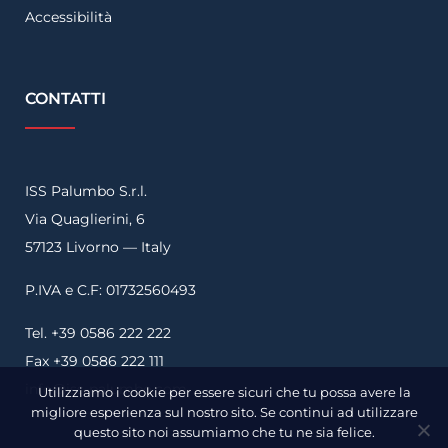
Accessibilità
CONTATTI
ISS Palumbo S.r.l.
Via Quaglierini, 6
57123 Livorno — Italy
P.IVA e C.F: 01732560493
Tel. +39 0586 222 222
Fax +39 0586 222 111
info@iss-palumbo.com
Utilizziamo i cookie per essere sicuri che tu possa avere la
migliore esperienza sul nostro sito. Se continui ad utilizzare
questo sito noi assumiamo che tu ne sia felice.